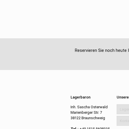
Reservieren Sie noch heute I
Lagerbaron
Unsere
Inh. Sascha Osterwald
Lage
Marienberger Str. 7
38122 Braunschweig
Konta
Tel.:
+49 1515 5608335