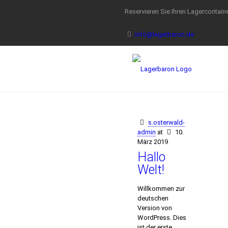
Reservieren Sie Ihren Lagercontaine
info@lagerbaron.de
s.osterwald-
admin
at
10.
März 2019
Hallo
Welt!
Willkommen zur
deutschen
Version von
WordPress. Dies
ist der erste